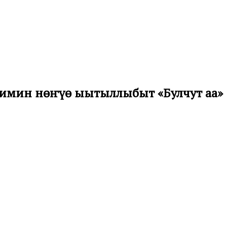
тимин нөҥүө ыытыллыбыт «Булчут аҕа»