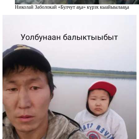
Николай Заболокай «Булчут аҕа» күрэх кыайыылааҕа