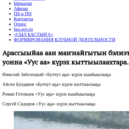
Ырыалар
Афиша
ПБ и ПН
Контакты
Опрос
bus.gov.ru
«СЫЛ БАСТЫҤА»
ФОРМИРОВАНИЯ КЛУБНОЙ ДЕЯТЕЛЬНОСТИ
Арассыыйаҕа аан маҥнайгытын бэлиэт
уонна «Уус аҕа» күрэх кыттыылаахтара.
Николай Заболоцкай «Булчут аҕа» күрэх кыайыылааҕа
Айсен Булдаков «Булчут аҕа» күрэх кыттыылааҕа
Роман Готовцев «Уус аҕа» күрэх кыайыылааҕа
Сергей Сидоров «Уус аҕа» күрэх кыттыылааҕа