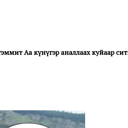
эммит Аҕа күнүгэр аналлаах куйаар си