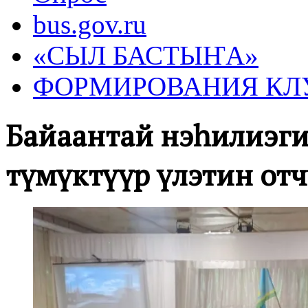
bus.gov.ru
«СЫЛ БАСТЫҤА»
ФОРМИРОВАНИЯ КЛ
Байаҕантай нэһилиэг
түмүктүүр үлэтин отч