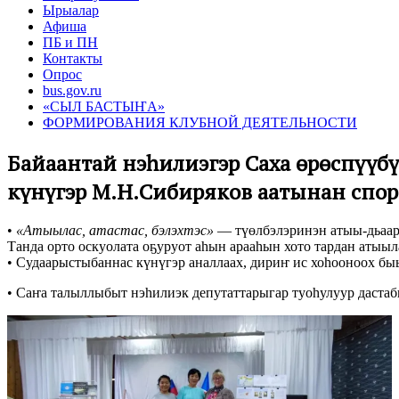
Ырыалар
Афиша
ПБ и ПН
Контакты
Опрос
bus.gov.ru
«СЫЛ БАСТЫҤА»
ФОРМИРОВАНИЯ КЛУБНОЙ ДЕЯТЕЛЬНОСТИ
Байаҕантай нэһилиэгэр Саха өрөспүүб
күнүгэр М.Н.Сибиряков аатынан спор
•
«Атыылас, атастас, бэлэхтэс»
— түөлбэлэринэн атыы-дьаар
Танда орто оскуолата оҕуруот аһын арааһын хото тардан атыыл
• Судаарыстыбаннас күнүгэр аналлаах, дириҥ ис хоһооноох бы
• Саҥа талыллыбыт нэһилиэк депутаттарыгар туоһулуур даста