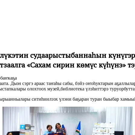
үлүкэтин судаарыстыбаннаһын күнүгэр 
тзаалга «Сахам сирин көмүс күһүнэ» 
баҥкаҕа
аата. Дьон сэргэ араас таҥаһы сабы, бэйэ оҥоһуктарын аҕаллыла
ыстапкалары олохтоох музей,библиотека үлэһиттэрэ туруорбутт
бырыанньалары ситиһиилээх үлэни баҕаран туран быыбар хамыыһ