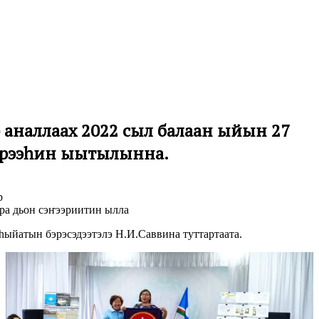
аналлаах 2022 сыл балаҕан ыйын 27
тэрээһин ыытылынна.
р
ара дьон сэҥээриитин ылла
ыйатын бэрэсэдээтэлэ Н.И.Саввина туттартаата.