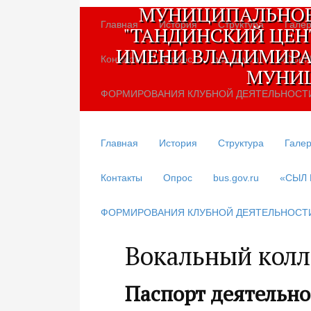
МУНИЦИПАЛЬНОЕ
Главная
История
Структура
Галер
"ТАНДИНСКИЙ ЦЕН
ИМЕНИ ВЛАДИМИРА
Контакты
Опрос
bus.gov.ru
«СЫЛ
МУНИЦ
ФОРМИРОВАНИЯ КЛУБНОЙ ДЕЯТЕЛЬНОСТ
Главная
История
Структура
Галер
Контакты
Опрос
bus.gov.ru
«СЫЛ
ФОРМИРОВАНИЯ КЛУБНОЙ ДЕЯТЕЛЬНОСТ
Вокальный колл
Паспорт деятельн