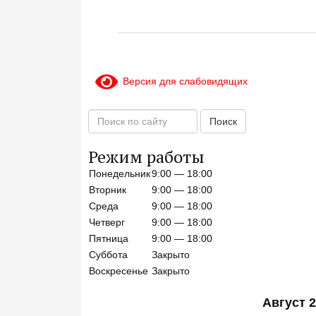
Версия для слабовидящих
П
Поиск
о
и
Режим работы
с
Понедельник
9:00 — 18:00
к
п
Вторник
9:00 — 18:00
о
Среда
9:00 — 18:00
с
Четверг
9:00 — 18:00
а
Пятница
9:00 — 18:00
й
Суббота
Закрыто
т
Воскресенье
Закрыто
у
Август 