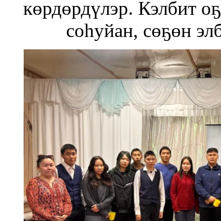
көрдөрдүлэр. Кэлбит о
соһуйан, сөҕөн эл