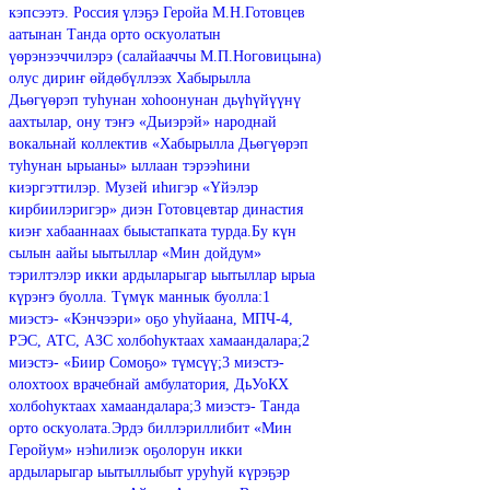
кэпсээтэ. Россия үлэҕэ Геройа М.Н.Готовцев
аатынан Танда орто оскуолатын
үөрэнээччилэрэ (салайааччы М.П.Ноговицына)
олус дириҥ өйдөбүллээх Хабырылла
Дьөгүөрэп туһунан хоһоонунан дьүһүйүүнү
аахтылар, ону тэҥэ «Дьиэрэй» народнай
вокальнай коллектив «Хабырылла Дьөгүөрэп
туһунан ырыаны» ыллаан тэрээһини
киэргэттилэр. Музей иһигэр «Үйэлэр
кирбиилэригэр» диэн Готовцевтар династия
киэҥ хабааннаах быыстапката турда.Бу күн
сылын аайы ыытыллар «Мин дойдум»
тэрилтэлэр икки ардыларыгар ыытыллар ырыа
күрэҥэ буолла. Түмүк маннык буолла:1
миэстэ- «Кэнчээри» оҕо уһуйаана, МПЧ-4,
РЭС, АТС, АЗС холбоһуктаах хамаандалара;2
миэстэ- «Биир Сомоҕо» түмсүү;3 миэстэ-
олохтоох врачебнай амбулатория, ДьУоКХ
холбоһуктаах хамаандалара;3 миэстэ- Танда
орто оскуолата.Эрдэ биллэриллибит «Мин
Геройум» нэһилиэк оҕолорун икки
ардыларыгар ыытыллыбыт уруһуй күрэҕэр