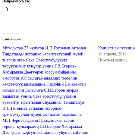
Понравилось это:
Загрузка…
Связанные
Муус устар 27 күнүгэр И.П.Готовцев аатынан
Концерт выпускник
Тандатааҕы историко –архитектурнай музей
18 апреля, 2019
тиэргэнигэр Саха Өрөспүүбүлүкэтэ
Похожая запись
төрүттэммит күнүгэр уонна Г.В.Егоров-
Хабырылла Дьөгүөрэп хорсун быһыыны
оҥорбута 100 сылыгар аналлаах тэрээһин
көхтөөхтүк ыытылынна.Тэрээһин Байаөантай
нэһилиэгин Баһылыга С.И.Егоров эҕэрдэ
тылыттан уонна Саха өрөспүүбүлүкэтин
өрөгөйүн ырыатынан саҕаланна. Тандатааҕы
И.П.Готовцев аатынан историко-
архитектурнай музей фондатын харайааччы
М.П.Черноградская Гражданскай сэрии
геройа, культармеец Г.В.Егоров-Хабырылла
Дьөгүөрэп хорсун быһыытын туһунан сиһилии