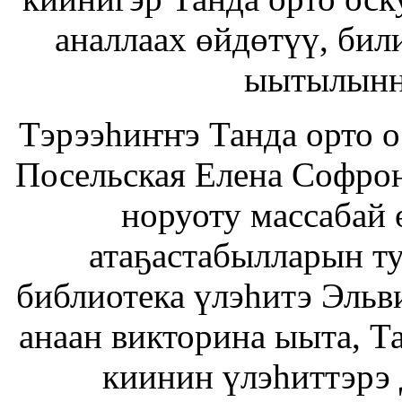
аналлаах өйдөтүү, бил
ыытылынн
Тэрээһиҥҥэ Танда орто о
Посельская Елена Софрон
норуоту массабай 
атаҕастабылларын ту
библиотека үлэһитэ Эльв
анаан викторина ыыта, 
киинин үлэһиттэрэ