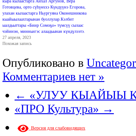
кыра кылаастарга Айхал Аргунов, Вера
Готовцева, орто сүһүөххэ Күндүүнэ Егорова,
улахан кылаастарга Ньургуяна Оконешникова
кыайыылаахтарынан буоллулар.Кэлбит
ыалдьыттары «Биир Сомоҕо» түмсүү сылаас
чэйинэн, минньигэс алаадьынан күндүлээтэ.
27 апреля, 2023
Похожая запись
Опубликовано в
Uncategor
Комментариев нет »
← «УЛУУ КЫАЙЫЫ 
«ПРО Культура» →
Версия для слабовидящих