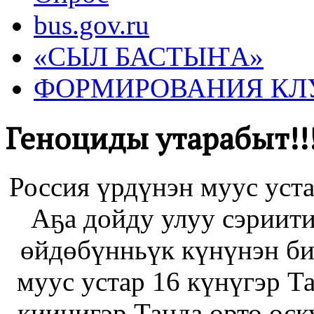
bus.gov.ru
«СЫЛ БАСТЫҤА»
ФОРМИРОВАНИЯ КЛ
Геноциды утарабыт!!
Россия үрдүнэн муус уста
Аҕа дойду улуу сэриити
өйдөбүнньүк күнүнэн би
муус устар 16 күнүгэр 
киинигэр Танда орто оск