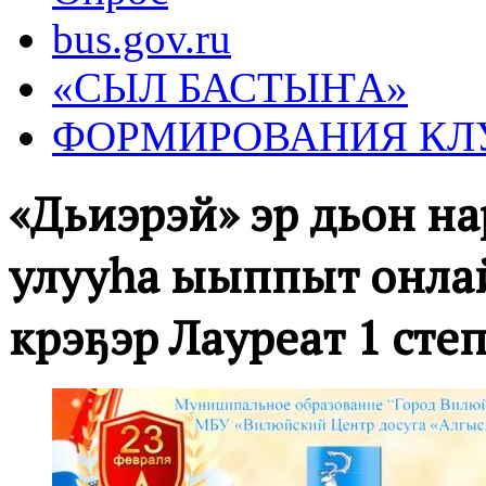
bus.gov.ru
«СЫЛ БАСТЫҤА»
ФОРМИРОВАНИЯ КЛ
«Дьиэрэй» эр дьон нар
улууһа ыыппыт онла
күрэҕэр Лауреат 1 сте