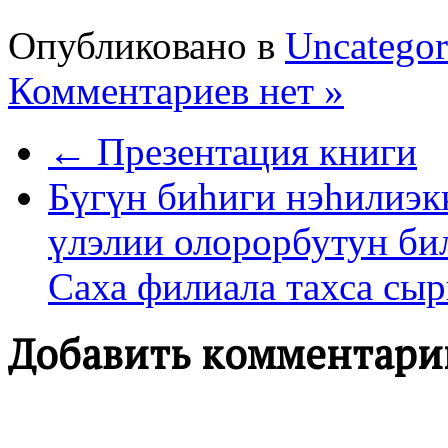
Опубликовано в
Uncategor
Комментариев нет »
← Презентация книги
Бүгүн биһиги нэһилиэкк
үлэлии олорорбутун би
Саха филиала тахса сы
Добавить комментари