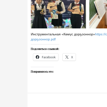
Инструментальная «Көмүс дорҕооннор»
https:/
дорҕооннор.pdf
Поделиться ссылкой:
Facebook
X
Понравилось это: