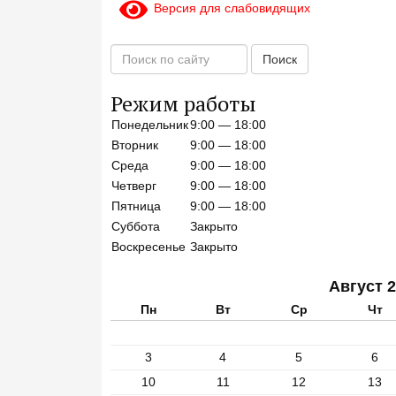
Версия для слабовидящих
П
Поиск
о
и
Режим работы
с
Понедельник
9:00 — 18:00
к
п
Вторник
9:00 — 18:00
о
Среда
9:00 — 18:00
с
Четверг
9:00 — 18:00
а
Пятница
9:00 — 18:00
й
Суббота
Закрыто
т
Воскресенье
Закрыто
у
Август 
Пн
Вт
Ср
Чт
3
4
5
6
10
11
12
13