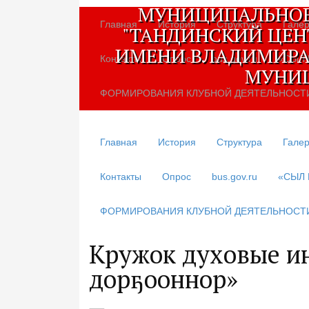
МУНИЦИПАЛЬНОЕ
Главная
История
Структура
Галер
"ТАНДИНСКИЙ ЦЕН
ИМЕНИ ВЛАДИМИРА
Контакты
Опрос
bus.gov.ru
«СЫЛ
МУНИЦ
ФОРМИРОВАНИЯ КЛУБНОЙ ДЕЯТЕЛЬНОСТ
Главная
История
Структура
Галер
Контакты
Опрос
bus.gov.ru
«СЫЛ
ФОРМИРОВАНИЯ КЛУБНОЙ ДЕЯТЕЛЬНОСТ
Кружок духовые ин
дорҕооннор»