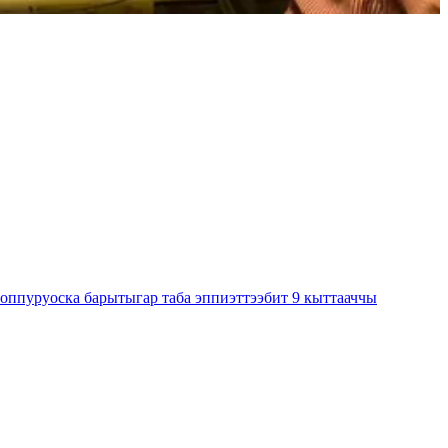
оппуруоска барытыгар таба эппиэттээбит 9 кыттааччы