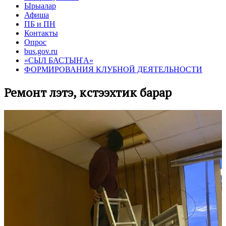
Ырыалар
Афиша
ПБ и ПН
Контакты
Опрос
bus.gov.ru
«СЫЛ БАСТЫҤА»
ФОРМИРОВАНИЯ КЛУБНОЙ ДЕЯТЕЛЬНОСТИ
Ремонт үлэтэ, күүстээхтик барар