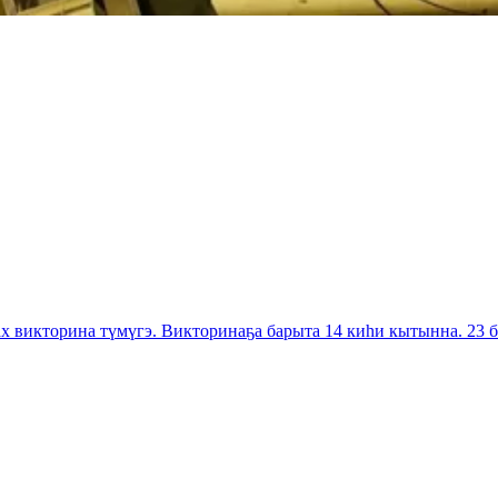
 викторина түмүгэ. Викторинаҕа барыта 14 киһи кытынна. 23 б