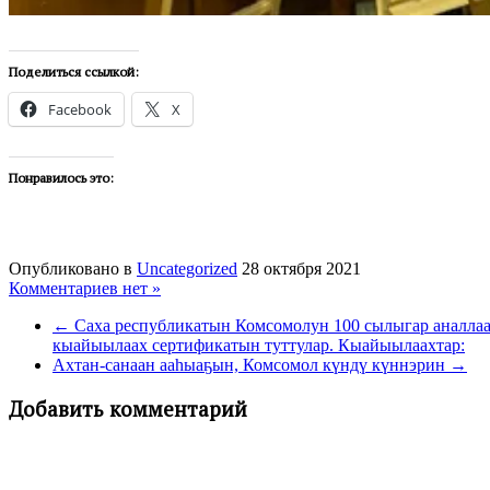
Поделиться ссылкой:
Facebook
X
Понравилось это:
Опубликовано в
Uncategorized
28 октября 2021
Комментариев нет »
← Саха республикатын Комсомолун 100 сылыгар аналлаах
кыайыылаах сертификатын туттулар. Кыайыылаахтар:
Ахтан-санаан ааһыаҕын, Комсомол күндү күннэрин →
Добавить комментарий