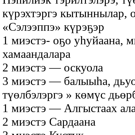
күрэхтэргэ кытыннылар, о
«Сэлээппэ» күрэҕэр
1 миэстэ- оҕо уһуйаана, мп
хамаандалара
2 миэстэ — оскуола
3 миэстэ — балыыһа, дьу
түөлбэлэргэ » көмүс дьөр
1 миэстэ — Алгыстаах ал
2 миэстэ Сардаана