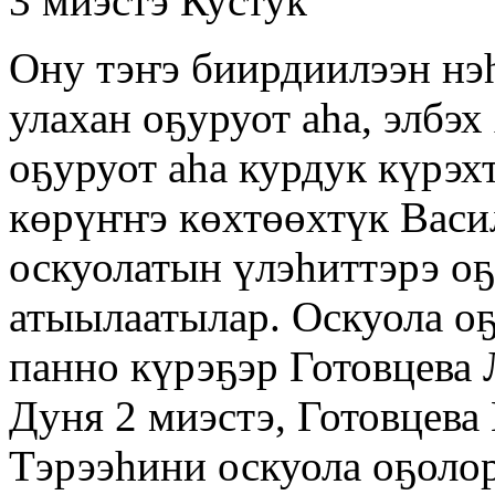
3 миэстэ Кустук
Ону тэҥэ биирдиилээн нэ
улахан оҕуруот аһа, элбэ
оҕуруот аһа курдук күрэ
көрүҥҥэ көхтөөхтүк Васи
оскуолатын үлэһиттэрэ оҕ
атыылаатылар. Оскуола о
панно күрэҕэр Готовцева 
Дуня 2 миэстэ, Готовцева 
Тэрээһини оскуола оҕоло