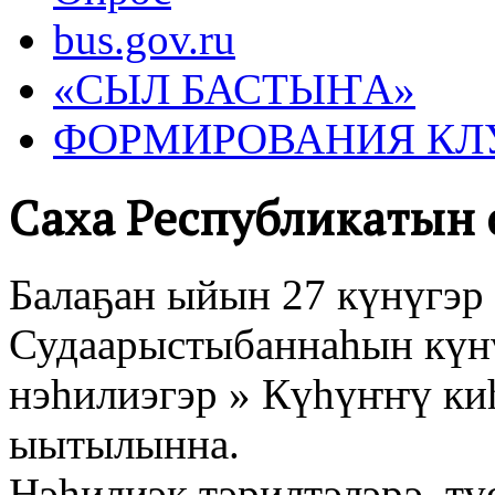
bus.gov.ru
«СЫЛ БАСТЫҤА»
ФОРМИРОВАНИЯ КЛ
Саха Республикатын 
Балаҕан ыйын 27 күнүгэр
Судаарыстыбаннаһын күн
нэһилиэгэр » Күһүҥҥү ки
ыытылынна.
Нэһилиэк тэрилтэлэрэ, тү