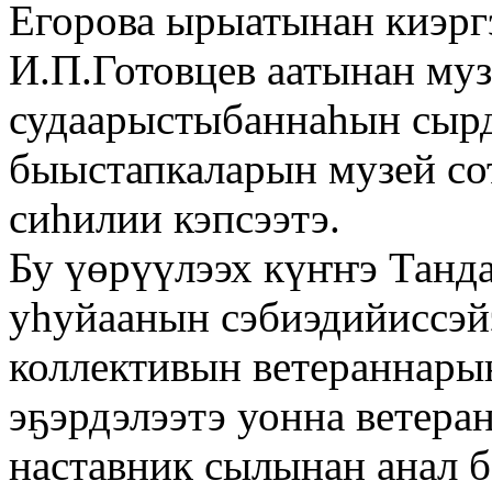
Егорова ырыатынан киэрг
И.П.Готовцев аатынан муз
судаарыстыбаннаһын сырд
быыстапкаларын музей со
сиһилии кэпсээтэ.
Бу үөрүүлээх күҥҥэ Танд
уһуйаанын сэбиэдийиссэй
коллективын ветераннары
эҕэрдэлээтэ уонна ветера
наставник сылынан анал б