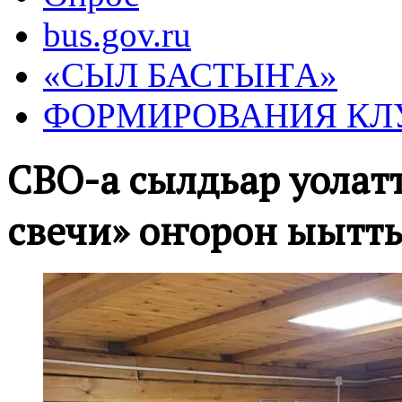
bus.gov.ru
«СЫЛ БАСТЫҤА»
ФОРМИРОВАНИЯ КЛ
СВО-ҕа сылдьар уола
свечи» оҥорон ыытт