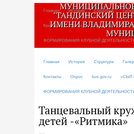
МУНИЦИПАЛЬНОЕ
Главная
История
Структура
Галер
"ТАНДИНСКИЙ ЦЕН
ИМЕНИ ВЛАДИМИРА
Контакты
Опрос
bus.gov.ru
«СЫЛ
МУНИЦ
ФОРМИРОВАНИЯ КЛУБНОЙ ДЕЯТЕЛЬНОСТ
Главная
История
Структура
Галер
Контакты
Опрос
bus.gov.ru
«СЫЛ
ФОРМИРОВАНИЯ КЛУБНОЙ ДЕЯТЕЛЬНОСТ
Танцевальный кру
детей -«Ритмика»