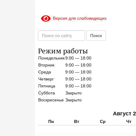
Версия для слабовидящих
П
Поиск
о
и
Режим работы
с
Понедельник
9:00 — 18:00
к
п
Вторник
9:00 — 18:00
о
Среда
9:00 — 18:00
с
Четверг
9:00 — 18:00
а
Пятница
9:00 — 18:00
й
Суббота
Закрыто
т
Воскресенье
Закрыто
у
Август 
Пн
Вт
Ср
Чт