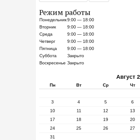
о
и
Режим работы
с
Понедельник
9:00 — 18:00
к
п
Вторник
9:00 — 18:00
о
Среда
9:00 — 18:00
с
Четверг
9:00 — 18:00
а
Пятница
9:00 — 18:00
й
Суббота
Закрыто
т
Воскресенье
Закрыто
у
Август 
Пн
Вт
Ср
Чт
3
4
5
6
10
11
12
13
17
18
19
20
24
25
26
27
31