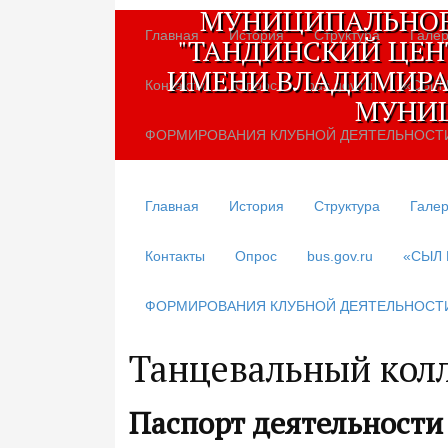
МУНИЦИПАЛЬНОЕ
Главная
История
Структура
Галер
"ТАНДИНСКИЙ ЦЕН
ИМЕНИ ВЛАДИМИРА
Контакты
Опрос
bus.gov.ru
«СЫЛ
МУНИЦ
ФОРМИРОВАНИЯ КЛУБНОЙ ДЕЯТЕЛЬНОСТ
Главная
История
Структура
Галер
Контакты
Опрос
bus.gov.ru
«СЫЛ
ФОРМИРОВАНИЯ КЛУБНОЙ ДЕЯТЕЛЬНОСТ
Танцевальный колл
Паспорт деятельности