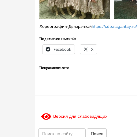
Хореография-Дьиэрэҥкэй
https://cdbaiagantay.r
Поделиться ссылкой:
Facebook
X
Понравилось это:
Версия для слабовидящих
П
Поиск