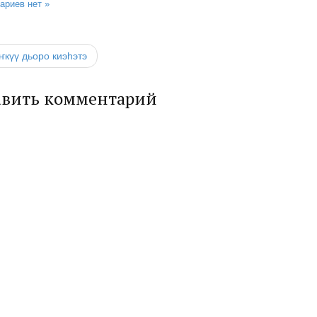
ариев нет »
ҥкүү дьоро киэһэтэ
авить комментарий