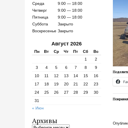
Среда
9:00 — 18:00
о
с
Четверг
9:00 — 18:00
а
Пятница
9:00 — 18:00
й
Суббота
Закрыто
т
Воскресенье
Закрыто
у
Август 2026
Пн
Вт
Ср
Чт
Пт
Сб
Вс
1
2
3
4
5
6
7
8
9
Поделить
10
11
12
13
14
15
16
Fa
17
18
19
20
21
22
23
24
25
26
27
28
29
30
Понравил
31
« Июн
Архивы
Опублик