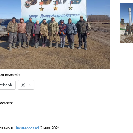
ся ссылкой:
cebook
X
ось это:
овано в
Uncategorized
2 мая 2024