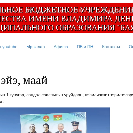
ЬНОЕ БЮДЖЕТНОЕ УЧРЕЖДЕНИЕ
я youtube
Ырыалар
Афиша
ПБ и ПН
Контакты
О
ЧЕСТВА ИМЕНИ ВЛАДИМИРА ДЕН
ИПАЛЬНОГО ОБРАЗОВАНИЯ "БА
я youtube
Ырыалар
Афиша
ПБ и ПН
Контакты
О
, эйэ, маай
н 1 күнүгэр, сандал сааспытын уруйдаан, нэһилиэкпит тэрилтэлэ
т.