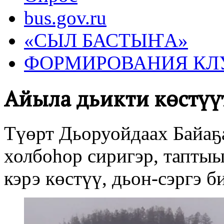
bus.gov.ru
«СЫЛ БАСТЫҤА»
ФОРМИРОВАНИЯ КЛ
Айылҕа дьикти көстүү
Түөрт Дьоруойдаах Байаҕа
холбоһор сиригэр, тапты
кэрэ көстүү, дьон-сэргэ 