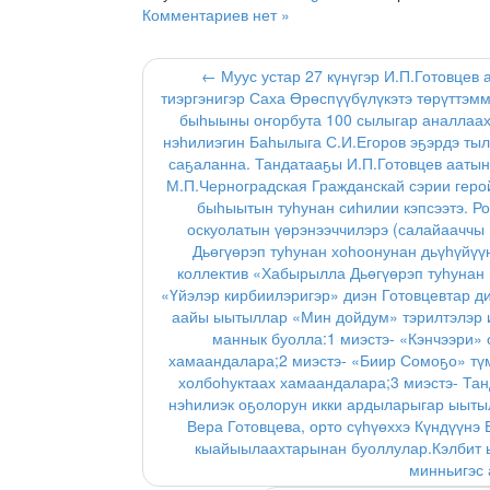
Комментариев нет »
← Муус устар 27 күнүгэр И.П.Готовцев
тиэргэнигэр Саха Өрөспүүбүлүкэтэ төрүттэмм
быһыыны оҥорбута 100 сылыгар аналлаах
нэһилиэгин Баһылыга С.И.Егоров эҕэрдэ ты
саҕаланна. Тандатааҕы И.П.Готовцев ааты
М.П.Черноградская Гражданскай сэрии геро
быһыытын туһунан сиһилии кэпсээтэ. Ро
оскуолатын үөрэнээччилэрэ (салайааччы
Дьөгүөрэп туһунан хоһоонунан дьүһүйүү
коллектив «Хабырылла Дьөгүөрэп туһунан 
«Үйэлэр кирбиилэригэр» диэн Готовцевтар д
аайы ыытыллар «Мин дойдум» тэрилтэлэр 
маннык буолла:1 миэстэ- «Кэнчээри» 
хамаандалара;2 миэстэ- «Биир Сомоҕо» түм
холбоһуктаах хамаандалара;3 миэстэ- Та
нэһилиэк оҕолорун икки ардыларыгар ыытыл
Вера Готовцева, орто сүһүөххэ Күндүүнэ
кыайыылаахтарынан буоллулар.Кэлбит 
минньигэс 