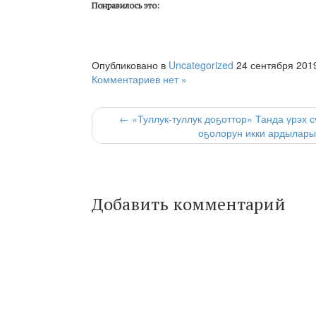
Понравилось это:
Опубликовано в
Uncategorized
24 сентября 201
Комментариев нет »
← «Туллук-туллук доҕоттор» Танда үрэх с
оҕолорун икки ардыларыг
Добавить комментарий