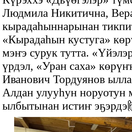
Людмила Никитична, Вер
кырадаһыннарынан тикпит
«Кырадаһын кустуга» көр
мэҥэ сурук тутта. «Үйэлэ
үрдэл, «Уран саха» көрүҥ
Иванович Тордуянов ылл
Алдан улууһун норуотун м
ылбытынан истиҥ эҕэрдэ