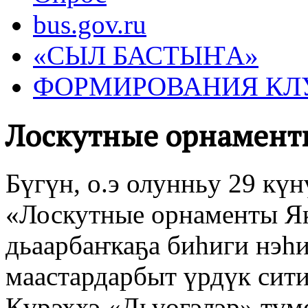
bus.gov.ru
«СЫЛ БАСТЫҤА»
ФОРМИРОВАНИЯ КЛ
Лоскутные орнамент
Бүгүн, о.э олунньу 29 к
«Лоскутные орнаменты Я
дьаарбаҥкаҕа биһиги нэһи
маастардарбыт үрдүк сит
Күрэххэ «Дьүөгэлэр» түмс