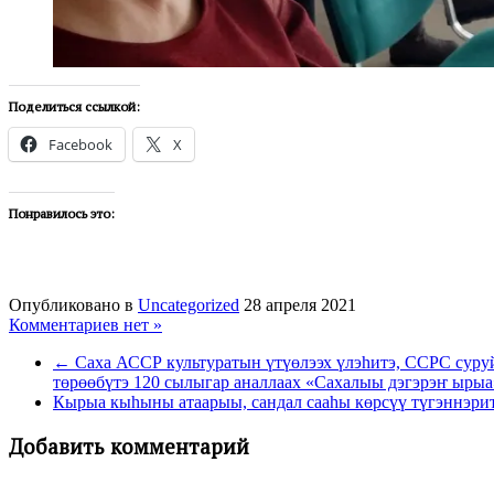
Поделиться ссылкой:
Facebook
X
Понравилось это:
Опубликовано в
Uncategorized
28 апреля 2021
Комментариев нет »
← Саха АССР культуратын үтүөлээх үлэһитэ, ССРС суру
төрөөбүтэ 120 сылыгар аналлаах «Сахалыы дэгэрэҥ ырыа
Кырыа кыһыны атаарыы, сандал сааһы көрсүү түгэннэри
Добавить комментарий