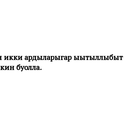
рин икки ардыларыгар ыытыллыбыт
кин буолла.