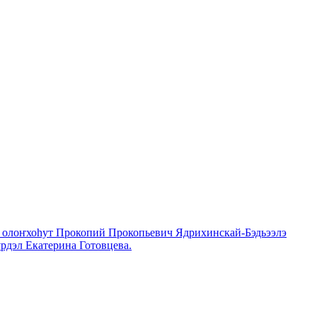
х олоҥхоһут Прокопий Прокопьевич Ядрихинскай-Бэдьээлэ
рдэл Екатерина Готовцева.