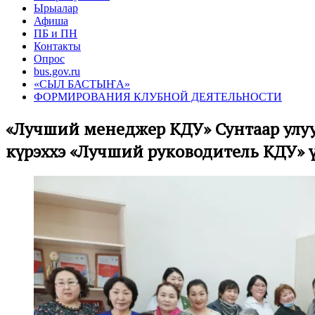
Ырыалар
Афиша
ПБ и ПН
Контакты
Опрос
bus.gov.ru
«СЫЛ БАСТЫҤА»
ФОРМИРОВАНИЯ КЛУБНОЙ ДЕЯТЕЛЬНОСТИ
«Лучший менеджер КДУ» Сунтаар улуу
күрэххэ «Лучший руководитель КДУ» 