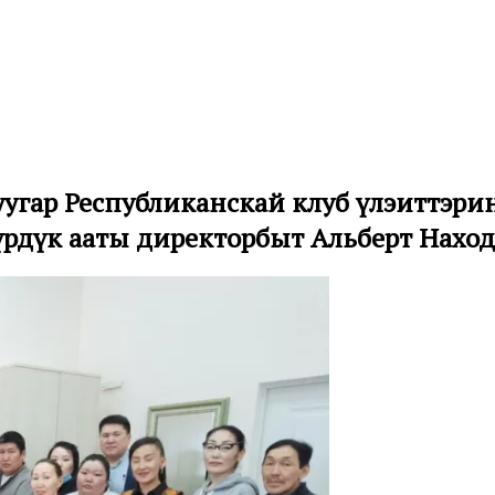
һугар Республиканскай клуб үлэһиттэ
үрдүк ааты директорбыт Альберт Наход