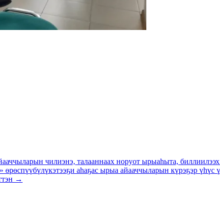
йааччыларын чилиэнэ, талааннаах норуот ырыаһыта, биллиилээ
» өрөспүүбүлүкэтээҕи аһаҕас ырыа айааччыларын күрэҕэр үһүс ү
ттэн →