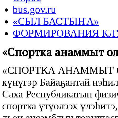
bus.gov.ru
«СЫЛ БАСТЫҤА»
ФОРМИРОВАНИЯ КЛ
«Спортка анаммыт ол
«СПОРТКА АНАММЫТ ОЛО
күнүгэр Байаҕантай нэһил
Саха Республикатын физи
спортка үтүөлээх үлэһит
дьон ансамблын төрүттэсп