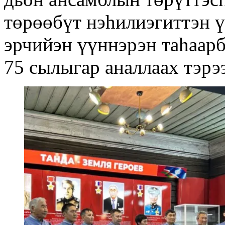
төрөөбүт нэһилиэгиттэн ү
эрчийэн үүннэрэн таһаар
75 сылыгар аналлаах тэрэ