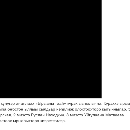
 күнүгэр аналлаах «Ырыаны таай» күрэх ыытылынна. Күрэххэ ыры
гыһа оҥостон ыллыы сылдьар нэһилиэк олохтоохторо кытыннылар. 
ская, 2 миэстэ Руслан Находкин, 3 миэстэ Уйгулаана Матвеева
астаах ырыаһыттара киэргэттилэр.