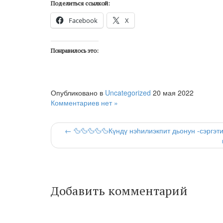
Поделиться ссылкой:
Facebook
X
Понравилось это:
Опубликовано в
Uncategorized
20 мая 2022
Комментариев нет »
← 🦆🦆🦆🦆🦆Күндү нэһилиэкпит дьонун -сэргэт
Добавить комментарий