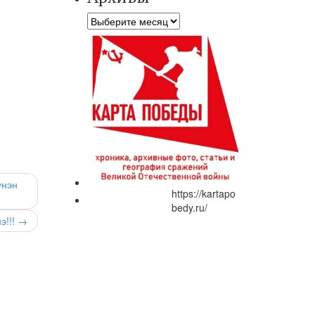
Архивы
үнэн
https://kartapo
bedy.ru/
э!!! →