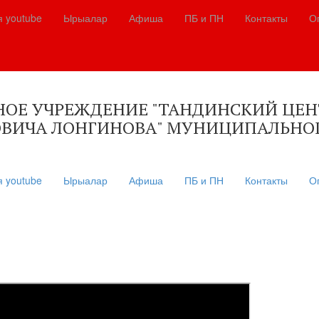
я youtube
Ырыалар
Афиша
ПБ и ПН
Контакты
О
Е УЧРЕЖДЕНИЕ "ТАНДИНСКИЙ ЦЕНТ
ВИЧА ЛОНГИНОВА" МУНИЦИПАЛЬНОГ
я youtube
Ырыалар
Афиша
ПБ и ПН
Контакты
О