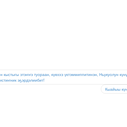
ин кыстыгы этэҥҥэ туораан, күөххэ үктэммиппитинэн, Ньукуолун күн
истиҥник эҕэрдэлиибит!
Кыайыы күн