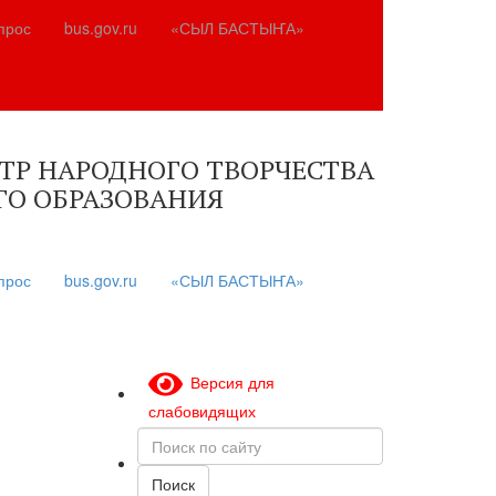
прос
bus.gov.ru
«СЫЛ БАСТЫҤА»
Р НАРОДНОГО ТВОРЧЕСТВА
О ОБРАЗОВАНИЯ
прос
bus.gov.ru
«СЫЛ БАСТЫҤА»
Версия для
слабовидящих
Поиск
по
сайту
Поиск