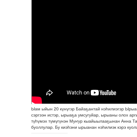
Ыам ыйын 20 күнүгэр Байаҕантай нэһилиэгэр Ырыа
сэргээн истэр, ырыаҕа умсугуйар, ырыаны олох ар
түһүмэх түмүгүнэн Муҥур кыайыылааҕынан Анна Тар
буоллулар. Бу киэһэни ырыанан нэһилиэк кэрэ куол